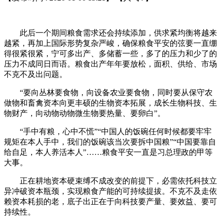
此后一个期间粮食需求还会持续添加，供求紧均衡将越来
越紧，再加上国际形势复杂严峻，确保粮食平安的弦要一直绷
得很紧很紧，宁可多出产、多储蓄一些，多了的压力和少了的
压力不成同日而语。粮食出产年年要放松，面积、供给、市场
不克不及出问题。
“要向丛林要食物，向设备农业要食物，同时要从保守农
做物和畜禽资本向更丰硕的生物资本拓展，成长生物科技、生
物财产，向动物动物微生物要热量、要卵白”。
“手中有粮，心中不慌”“中国人的饭碗任何时候都要牢牢
规矩在本人手中，我们的饭碗该当次要拆中国粮”“中国要靠自
给自足，本人养活本人”……粮食平安一直是习总理政的甲等
大事。
正在耕地资本硬束缚不成改变的前提下，必需依托科技立
异冲破资本瓶颈，实现粮食产能的可持续提拔。不克不及走依
赖资本耗损的老，底子出正在于向科技要产量、要效益、要可
持续性。