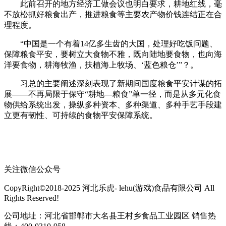
此前召开的地方经济工做会议也明白要求，耕地红线，毫
不放松抓好粮食出产，推进粮食等主要农产物价钱连结正在合
理程度。
“中国是一个有着14亿多生齿的大国，处理好吃饭问题、
保障粮食平安，要树立大食物不雅，既向陆地要食物，也向海
洋要食物，耕海牧渔，扶植海上牧场、‘蓝色粮仓’”？。
习总的主要阐述深刻表现了新期间国度粮食平安计谋的拓
展——不再局限于保守“耕地—粮食”单一径，而是从多元化食
物供给系统出发，操纵多种资本、多种渠道、多种手艺手段建
立更有韧性、可持续的食物平安保障系统。
关注微信公众号
CopyRight©2018-2025 河北乐虎- lehu(游戏)食品有限公司 All
Rights Reserved!
公司地址：河北省邯郸市大名县王村乡食品工业园区 销售热